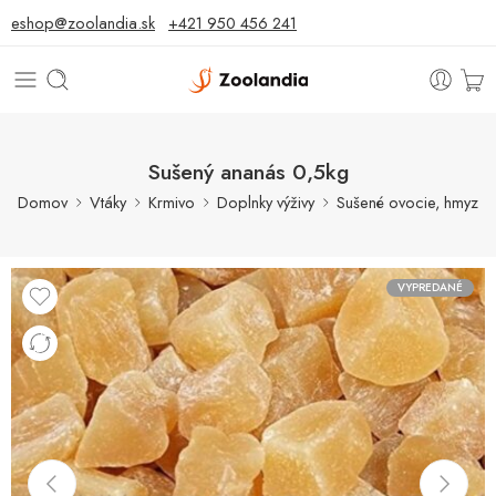
eshop@zoolandia.sk
+421 950 456 241
Sušený ananás 0,5kg
Domov
Vtáky
Krmivo
Doplnky výživy
Sušené ovocie, hmyz
VYPREDANÉ