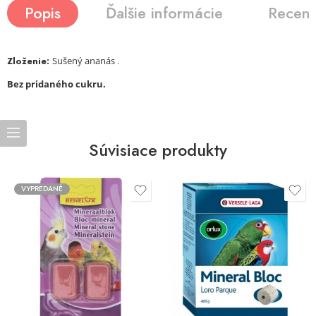
Popis
Ďalšie informácie
Recenz
Zloženie:
Sušený ananás
.
Bez pridaného cukru.
Súvisiace produkty
VYPREDANÉ