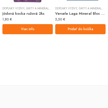
,
KRMIVO
,
VTÁKY
DOPLNKY VÝŽIVY
,
GRITY A MINERÁLNE KAMENE
DOPLNKY VÝŽIVY
,
KRMIVO
,
,
VTÁKY
GRITY A MINERÁLNE KAMENE
Jódová kocka ružová 2ks
Versele Laga Mineral Bloc Loro Parque 400g
1,80
€
5,50
€
Viac info
Pridať do košíka