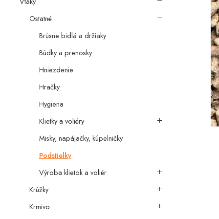
Vtáky
Ostatné
Brúsne bidlá a držiaky
Búdky a prenosky
Hniezdenie
Hračky
Hygiena
Klietky a voliéry
Misky, napájačky, kúpelničky
Podstielky
Výroba klietok a voliér
Krúžky
Krmivo