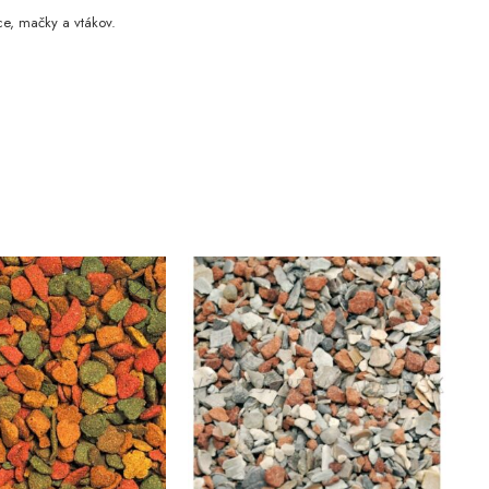
ce, mačky a vtákov.
DO