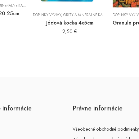
NERÁLNE KAMENE
,
KRMIVO
,
VTÁKY
 20-25cm
DOPLNKY VÝŽIVY
,
GRITY A MINERÁLNE KAMENE
,
DOPLNKY VÝŽIV
KRMIVO
,
VTÁK
Jódová kocka 4x5cm
2,50
€
 informácie
Právne informácie
Všeobecné obchodné podmienky