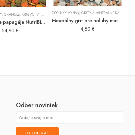
DOPLNKY VÝŽIVY
,
GRITY A MINERÁLNE KAMENE
,
KR
Y
Y
,
GRANULE
,
KRMIVO
,
VTÁKY
Minerálny grit pre holuby miešaný 5kg
Granule pre papagáje NutriBird P15 Tropical
4,50
€
54,90
€
Odber noviniek