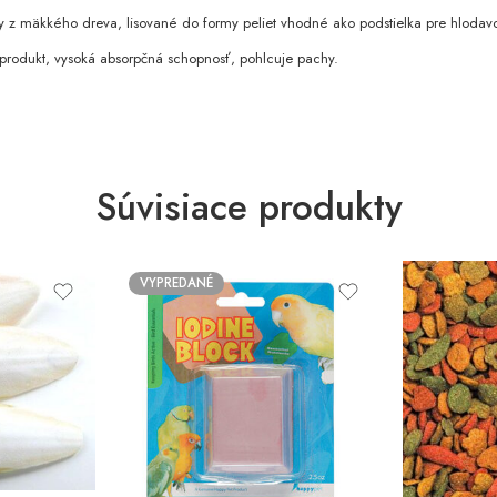
y z mäkkého dreva, lisované do formy peliet vhodné ako podstielka pre hlodav
produkt, vysoká absorpčná schopnosť, pohlcuje pachy.
Súvisiace produkty
VYPREDANÉ
10kg
1kg
4kg
500g