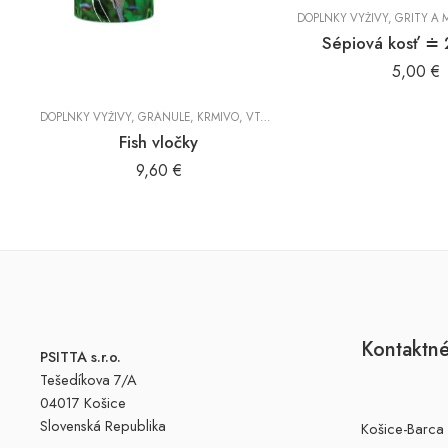
DOPLNKY VÝŽIVY
,
GRITY A MI
Sépiová kosť ≐
NE
,
KRMIVO
,
VTÁKY
5,00
€
DOPLNKY VÝŽIVY
,
GRANULE
,
KRMIVO
,
VTÁKY
Fish vločky
9,60
€
Kontaktné
PSITTA s.r.o.
Tešedíkova 7/A
04017 Košice
Slovenská Republika
Košice-Barca